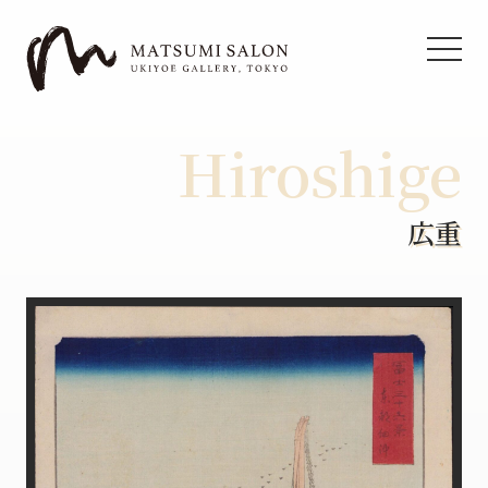
Hiroshige
広重