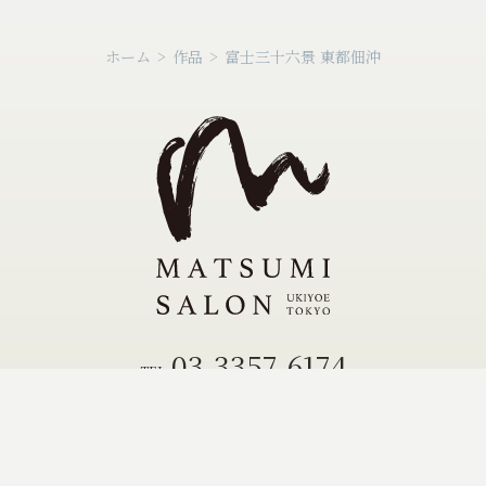
ホーム
>
作品
>
富士三十六景 東都佃沖
03-3357-6174
TEL.
03-3355-0504
FAX.
ご訪問は完全予約制となります。